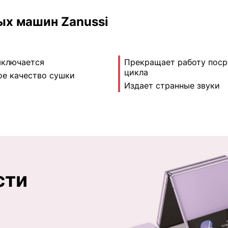
х машин Zanussi
ыключается
Прекращает работу пос
цикла
ое качество сушки
Издает странные звуки
сти